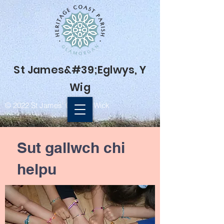
St James&#39;
Eglwys
, Y
Wig
© 2022 St James' Church, Wick
Sut gallwch chi
helpu