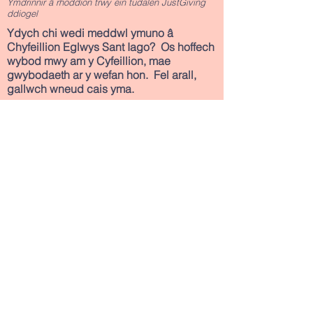
Ymdrinnir â rhoddion trwy ein tudalen JustGiving
ddiogel
Ydych chi wedi meddwl ymuno â
Chyfeillion Eglwys Sant Iago? Os hoffech
wybod mwy am y Cyfeillion, mae
gwybodaeth ar y wefan hon. Fel arall,
gallwch wneud cais yma.
Dywedwch fwy wrthyf
Ymunwch â&amp;#39;r Cyfeillion
Mae Eglwys Sant Iago yn rhan o&#39;r
Ardal Weinidogaeth Arfordir Treftadaeth
Morgannwg
rhif elusen 1131490