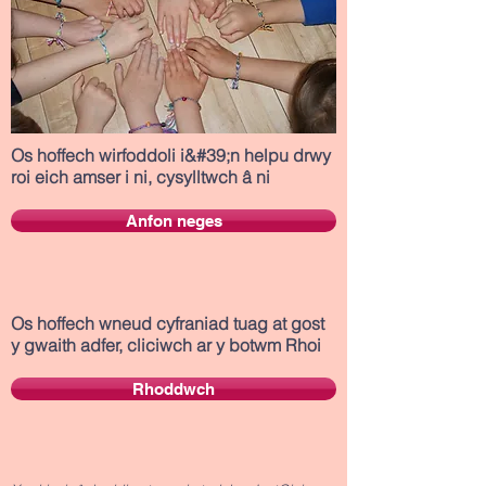
Os hoffech wirfoddoli i&#39;n helpu drwy
roi eich amser i ni, cysylltwch â ni
Anfon neges
Os hoffech wneud cyfraniad tuag at gost
y gwaith adfer, cliciwch ar y botwm Rhoi
Rhoddwch